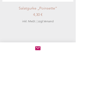
Salatgurke „Poinsette“
Preis
4,30 €
inkl. MwSt.
|
zzgl.Versand
Tomate „Prinz Tschernij“