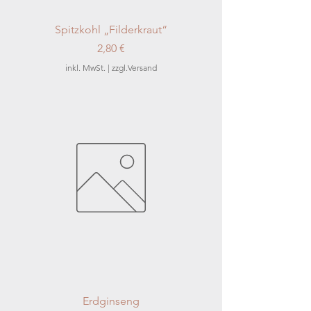
Spitzkohl „Filderkraut“
Preis
2,80 €
inkl. MwSt.
|
zzgl.Versand
Erdginseng