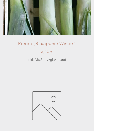
Porree „Blaugrüner Winter“
Preis
3,10 €
inkl. MwSt.
|
zzgl.Versand