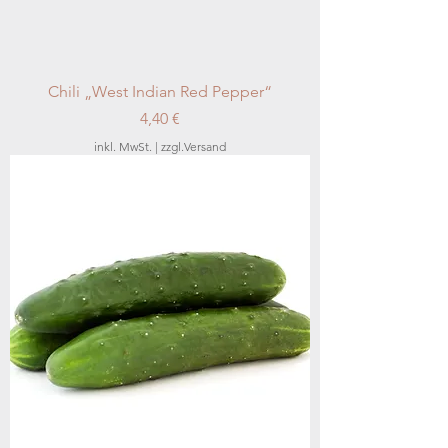
Chili „West Indian Red Pepper“
Preis
4,40 €
inkl. MwSt.
|
zzgl.Versand