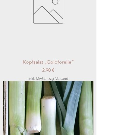
Kopfsalat „Goldforelle“
Preis
2,90 €
inkl. MwSt.
|
zzgl.Versand