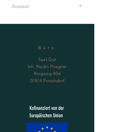
Aussaat
Aussaat ab März ins Frühbeet
Büro
Saat.Gut
Inh. Nadin Fliegner
Ringweg 40d
01814 Porschdorf
Kofinanziert von der
Europäischen Union