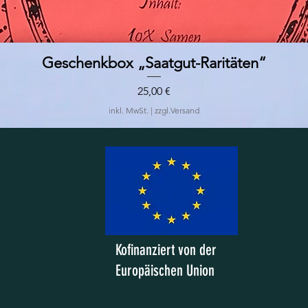
Geschenkbox „Saatgut-Raritäten“
Schnellansicht
Preis
25,00 €
inkl. MwSt.
|
zzgl.Versand
Kofinanziert von der
Europäischen Union