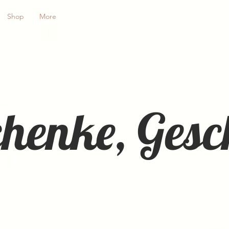
Shop
More
schenke, Ges