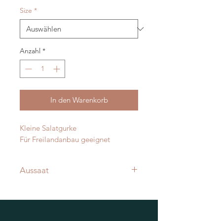
Size
*
Anzahl
*
In den Warenkorb
Kleine Salatgurke
Für Freilandanbau geeignet
Aussaat
Voranzucht ab Ende März
Ab Mai ins Freiland