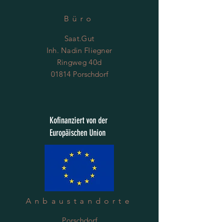
Büro
Saat.Gut
Inh. Nadin Fliegner
Ringweg 40d
01814 Porschdorf
Kofinanziert von der
Europäischen Union
Anbaustandorte
Porschdorf