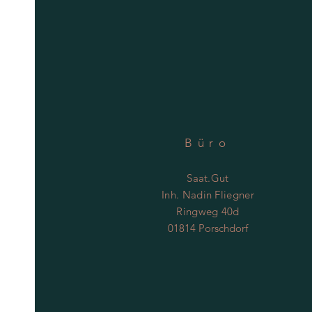
Büro
Saat.Gut
Inh. Nadin Fliegner
Ringweg 40d
01814 Porschdorf