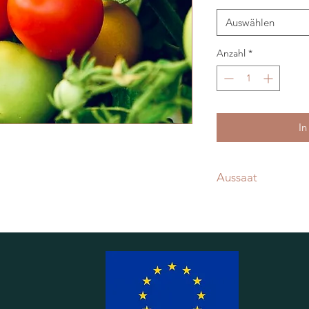
Auswählen
Anzahl
*
In
Aussaat
Ab Ende Februar im
Fensterbank vorzieh
Ab Mitte Mai ins Fr
anbinden notwendi