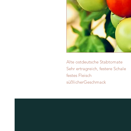
Alte ostdeutsche Stabtomate
Sehr ertragreich, festere Schale
festes Fleisch
süßlicherGeschmack