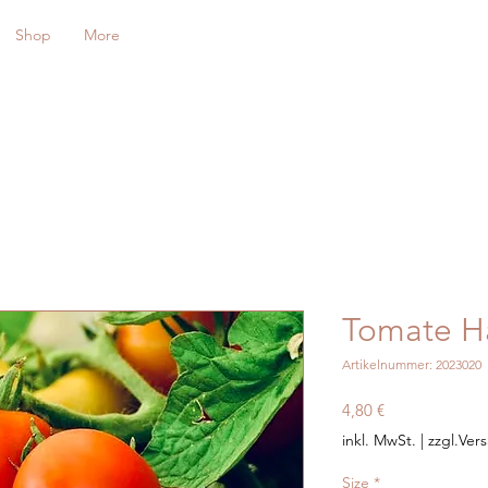
Shop
More
Tomate H
Artikelnummer: 2023020
Preis
4,80 €
inkl. MwSt.
|
zzgl.Ver
Size
*