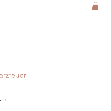
arzfeuer
sand