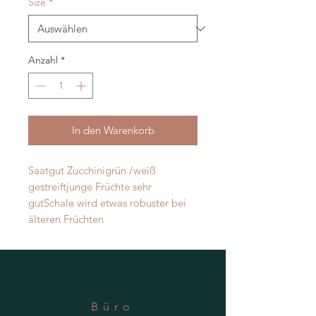
Size
*
Anzahl
*
In den Warenkorb
Saatgut Zucchinigrün /weiß 
gestreiftjunge Früchte sehr 
gutSchale wird etwas robuster bei 
älteren Früchten 
Büro