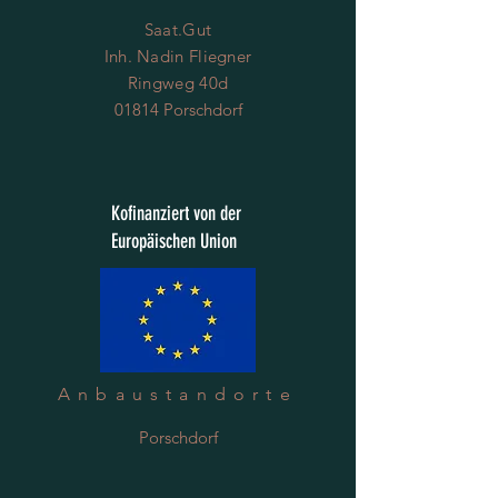
Saat.Gut
Inh. Nadin Fliegner
Ringweg 40d
01814 Porschdorf
Kofinanziert von der
Europäischen Union
Anbaustandorte
Porschdorf