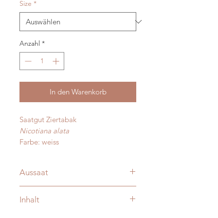
Size
*
Anzahl
*
In den Warenkorb
Saatgut Ziertabak
Nicotiana alata
Farbe: weiss
Aussaat
Ab Februar Anzucht auf der
Inhalt
Fensterbank, ab Mai direkt ins
Freiland.