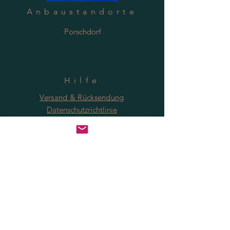
Anbaustandorte
Porschdorf
Hilfe
Versand & Rücksendung
Datenschutzrichtlinie
FAQ
Anmeldung
Jetzt abonnieren