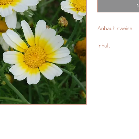
N
Anbauhinweise
ab April direkt ins F
Inhalt
Inhalt reicht für ca.