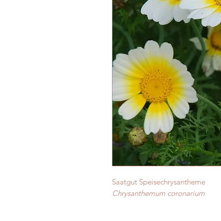
Saatgut Speisechrysantheme
Chrysanthemum coronarium