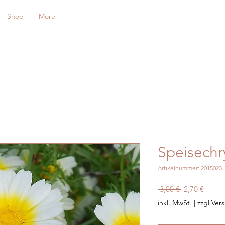
Shop
More
Speisech
Artikelnummer: 2015023
Standardprei
Sale-
 3,00 € 
2,70 €
Preis
inkl. MwSt.
|
zzgl.Ver