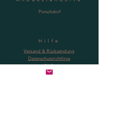
Porschdorf
Hilfe
Versand & Rücksendung
Datenschutzrichtlinie
FAQ
Anmeldung
Jetzt abonnieren