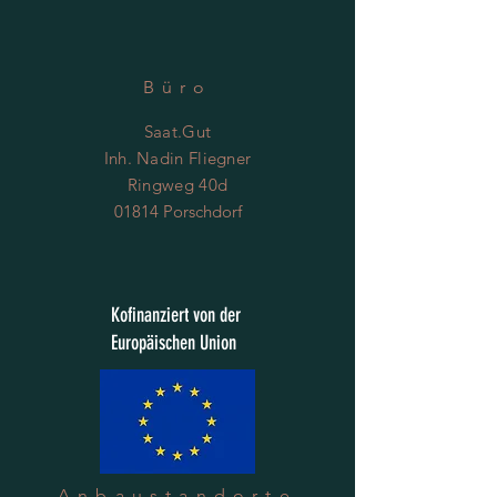
Büro
Saat.Gut
Inh. Nadin Fliegner
Ringweg 40d
01814 Porschdorf
Kofinanziert von der
Europäischen Union
Anbaustandorte