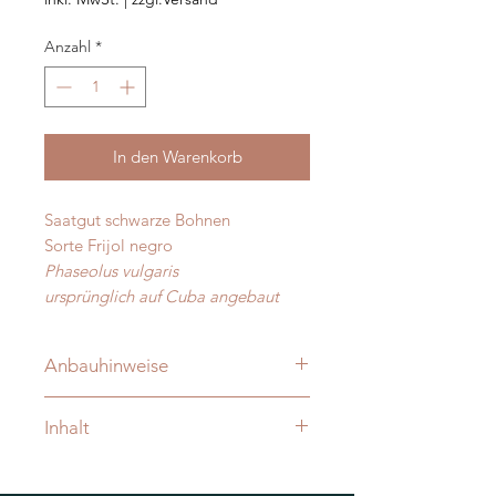
Anzahl
*
In den Warenkorb
Saatgut schwarze Bohnen
Sorte Frijol negro
Phaseolus vulgaris
ursprünglich auf Cuba angebaut
Anbauhinweise
Ab Anfang Mai direkt ins Freiland.
Inhalt
Inhalt reicht für ca. 15 Pflanzen.