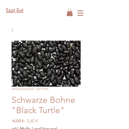
Saat.Gut
Artikelnummer: 2017019
Schwarze Bohne
"Black Turtle"
Standardpreis
Sale-
 4,00 € 
3,60 €
Preis
inkl. MwSt.
|
zzgl.Versand