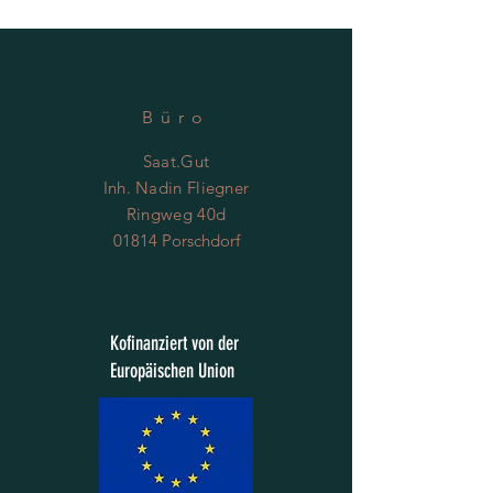
für ca. 30 Pflanzen
Büro
Saat.Gut
Inh. Nadin Fliegner
Ringweg 40d
01814 Porschdorf
Kofinanziert von der
Europäischen Union