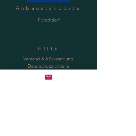
Anbaustandorte
Porschdorf
Hilfe
Versand & Rücksendung
Datenschutzrichtlinie
FAQ
Anmeldung
Jetzt abonnieren