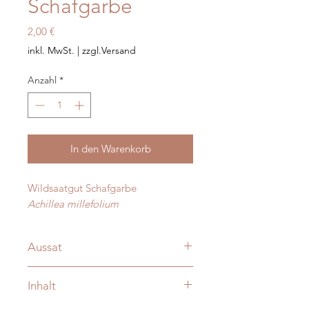
Schafgarbe
Preis
2,00 €
inkl. MwSt.
|
zzgl.Versand
Anzahl
*
In den Warenkorb
Wildsaatgut Schafgarbe
Achillea millefolium
Aussat
März bis September ins Freiland
Inhalt