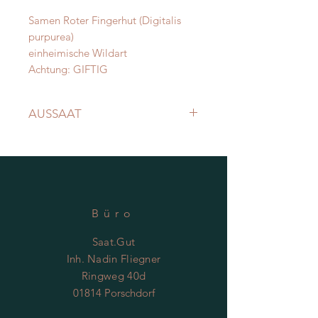
Samen Roter Fingerhut (Digitalis
purpurea)
einheimische Wildart
Achtung: GIFTIG
AUSSAAT
ab März direkt ins Freiland
Saat nicht mit Erde bedecken,
Lichtkeimer
Büro
Saat.Gut
Inh. Nadin Fliegner
Ringweg 40d
01814 Porschdorf