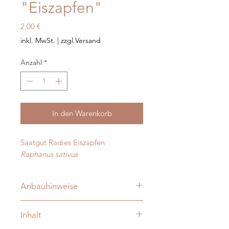
"Eiszapfen"
Preis
2,00 €
inkl. MwSt.
|
zzgl.Versand
Anzahl
*
In den Warenkorb
Saatgut Radies Eiszapfen
Raphanus sativus
Anbauhinweise
ab Februar direkt ins Freiland
Inhalt