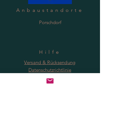
Anbaustandorte
Porschdorf
Hilfe
Versand & Rücksendung
Datenschutzrichtlinie
FAQ
Anmeldung
Jetzt abonnieren