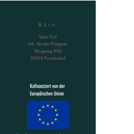
Büro
Saat.Gut
Inh. Nadin Fliegner
Ringweg 40d
01814 Porschdorf
Kofinanziert von der
Europäischen Union