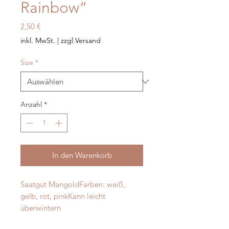
Rainbow“
Preis
2,50 €
inkl. MwSt.
|
zzgl.Versand
Size
*
Anzahl
*
In den Warenkorb
Saatgut MangoldFarben: weiß, 
gelb, rot, pinkKann leicht 
überwintern