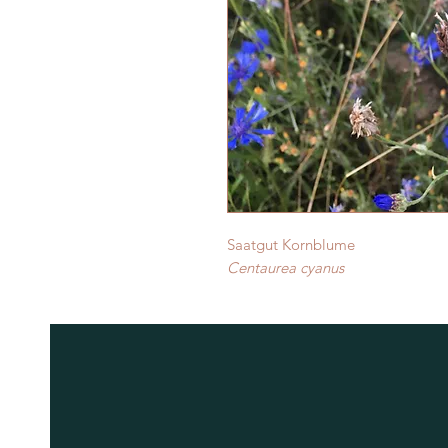
Saatgut Kornblume
Centaurea cyanus