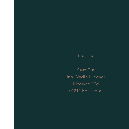
Büro
Saat.Gut
Inh. Nadin Fliegner
Ringweg 40d
01814 Porschdorf