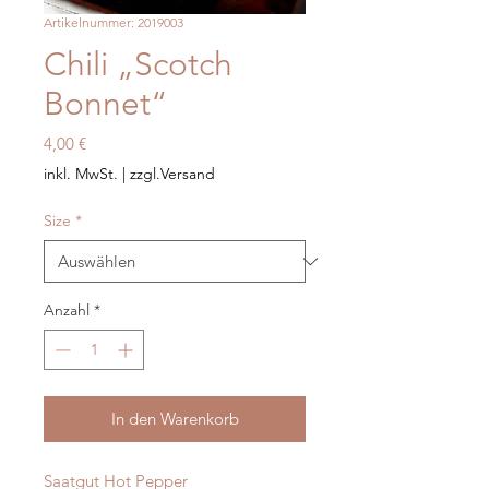
Artikelnummer: 2019003
Chili „Scotch
Bonnet“
Preis
4,00 €
inkl. MwSt.
|
zzgl.Versand
Size
*
Anzahl
*
In den Warenkorb
Saatgut Hot Pepper
