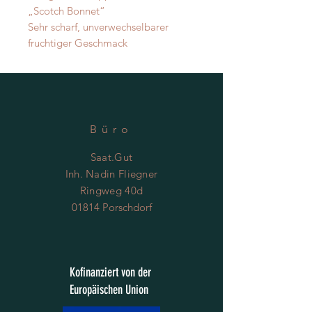
„Scotch Bonnet“

Sehr scharf, unverwechselbarer 
fruchtiger Geschmack 
Büro
Saat.Gut
Inh. Nadin Fliegner
Ringweg 40d
01814 Porschdorf
Kofinanziert von der
Europäischen Union