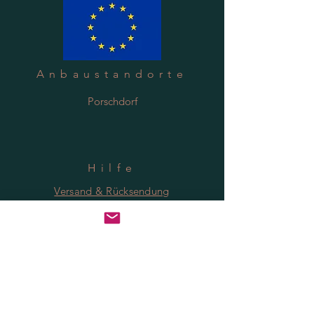
Anbaustandorte
Porschdorf
Hilfe
Versand & Rücksendung
Datenschutzrichtlinie
FAQ
Anmeldung