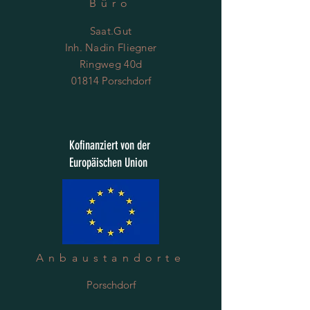
Büro
Saat.Gut
Inh. Nadin Fliegner
Ringweg 40d
01814 Porschdorf
Kofinanziert von der
Europäischen Union
Anbaustandorte
Porschdorf