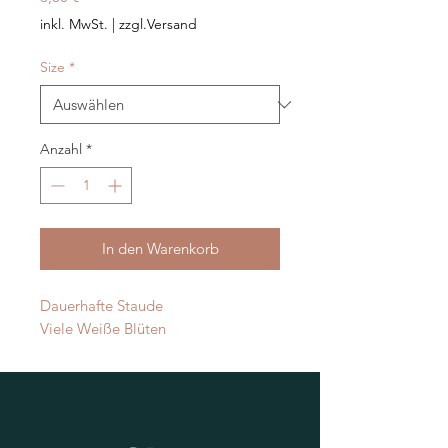
inkl. MwSt.
|
zzgl.Versand
Size
*
Anzahl
*
In den Warenkorb
Dauerhafte Staude
Viele Weiße Blüten