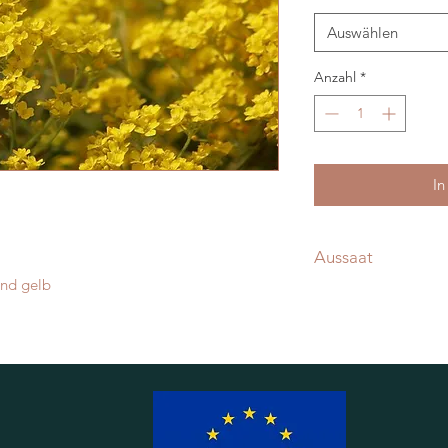
Auswählen
Anzahl
*
In
Aussaat
end gelb
Direktsaat im Freie