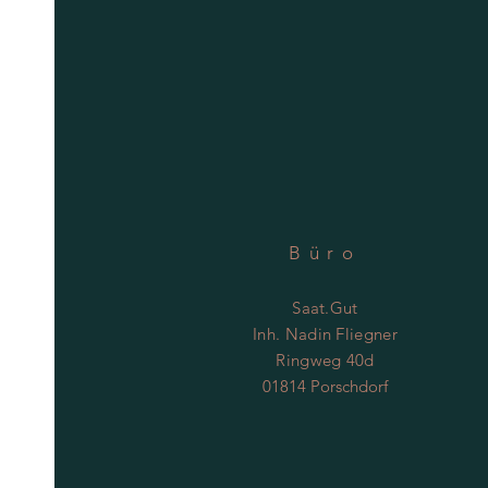
Büro
Saat.Gut
Inh. Nadin Fliegner
Ringweg 40d
01814 Porschdorf