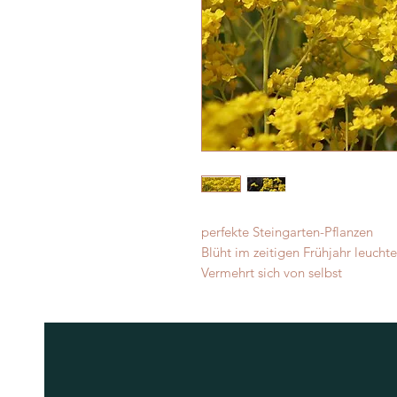
perfekte Steingarten-Pflanzen
Blüht im zeitigen Frühjahr leucht
Vermehrt sich von selbst