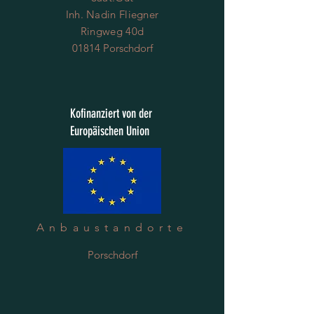
Inh. Nadin Fliegner
Ringweg 40d
01814 Porschdorf
Kofinanziert von der
Europäischen Union
Anbaustandorte
Porschdorf