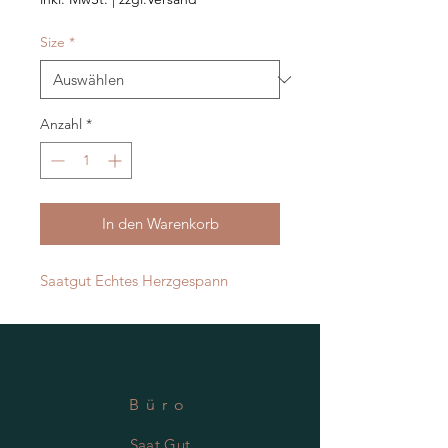
Size
*
Anzahl
*
In den Warenkorb
Saatgut Echtes Herzgespann
Büro
Saat.Gut