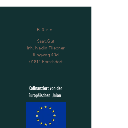
Büro
Saat.Gut
Inh. Nadin Fliegner
Ringweg 40d
01814 Porschdorf
Kofinanziert von der
Europäischen Union