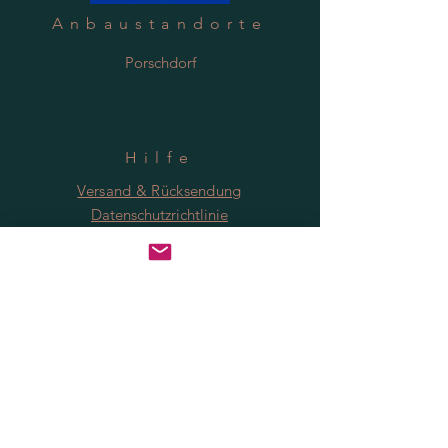
Anbaustandorte
Porschdorf
Hilfe
Versand & Rücksendung
Datenschutzrichtlinie
FAQ
Anmeldung
Jetzt abonnieren