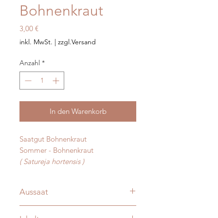
Bohnenkraut
Preis
3,00 €
inkl. MwSt.
|
zzgl.Versand
Anzahl
*
In den Warenkorb
Saatgut Bohnenkraut
Sommer - Bohnenkraut
( Satureja hortensis )
Aussaat
März - Juni in Reihe , Lichtkeimer