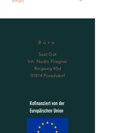
Inhalt
reicht für ca. 200 Pflanzen
Büro
Saat.Gut
Inh. Nadin Fliegner
Ringweg 40d
01814 Porschdorf
Kofinanziert von der
Europäischen Union