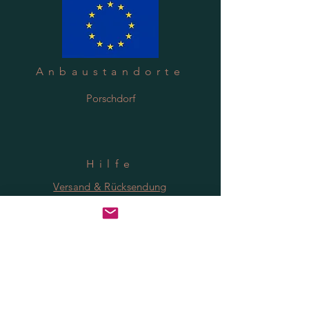
Anbaustandorte
Porschdorf
Hilfe
Versand & Rücksendung
Datenschutzrichtlinie
FAQ
Anmeldung