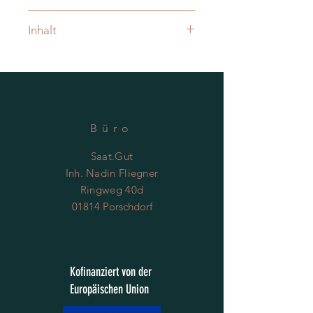
April - Juli direkt ins Freiland
Inhalt
Saatgut reicht für ca. 20 Pflanzen.
Büro
Saat.Gut
Inh. Nadin Fliegner
Ringweg 40d
01814 Porschdorf
Kofinanziert von der
Europäischen Union