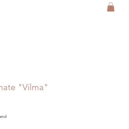
mate "Vilma"
sand