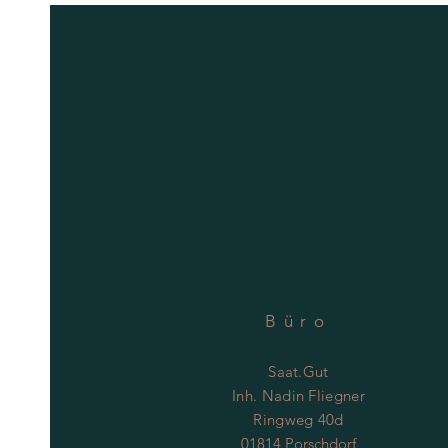
Büro
Saat.Gut
Inh. Nadin Fliegner
Ringweg 40d
01814 Porschdorf