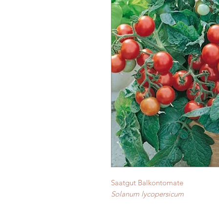
Saatgut Balkontomate
Solanum lycopersicum