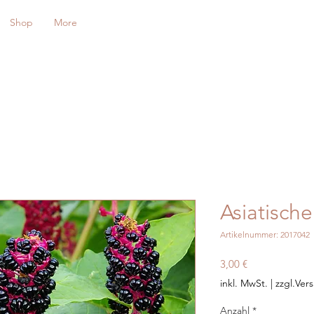
Shop
More
Asiatisch
Artikelnummer: 2017042
Preis
3,00 €
inkl. MwSt.
|
zzgl.Ver
Anzahl
*