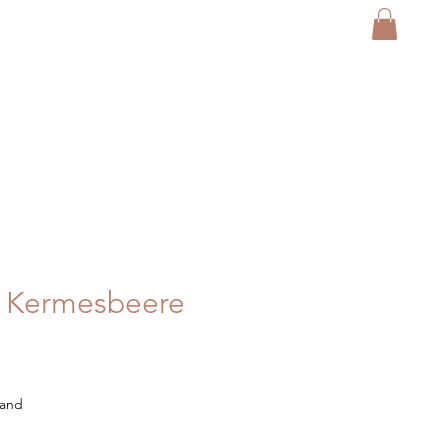
e Kermesbeere
sand