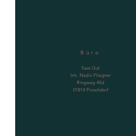
Büro
Saat.Gut
Inh. Nadin Fliegner
Ringweg 40d
01814 Porschdorf