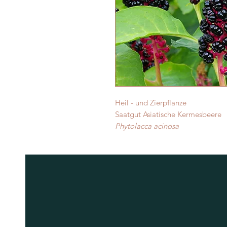
Heil - und Zierpflanze
Saatgut Asiatische Kermesbeere
Phytolacca acinosa