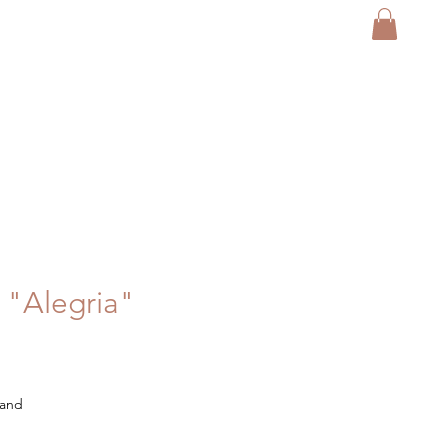
 "Alegria"
sand