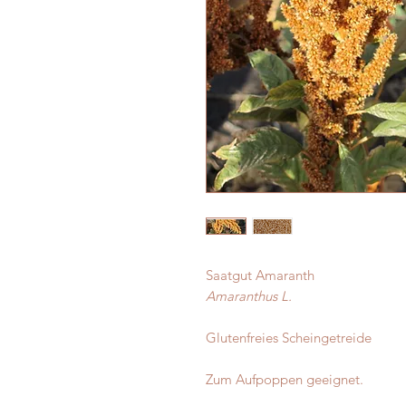
Saatgut Amaranth
Amaranthus L.
Glutenfreies Scheingetreide
Zum Aufpoppen geeignet.