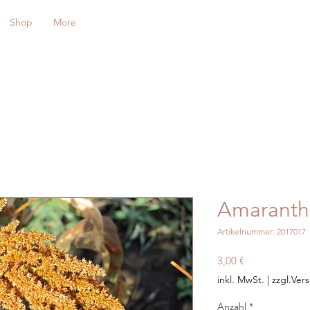
Shop
More
Amaranth
Artikelnummer: 2017017
Preis
3,00 €
inkl. MwSt.
|
zzgl.Ver
Anzahl
*