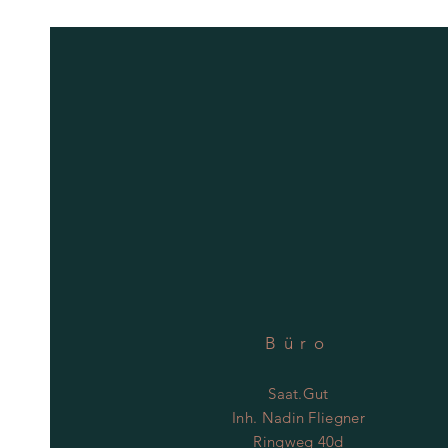
Büro
Saat.Gut
Inh. Nadin Fliegner
Ringweg 40d