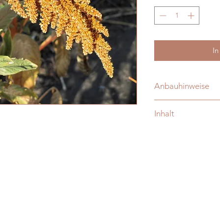
In
Anbauhinweise
Ab Ende April direkt
Inhalt
Inhalt reicht für ca. 