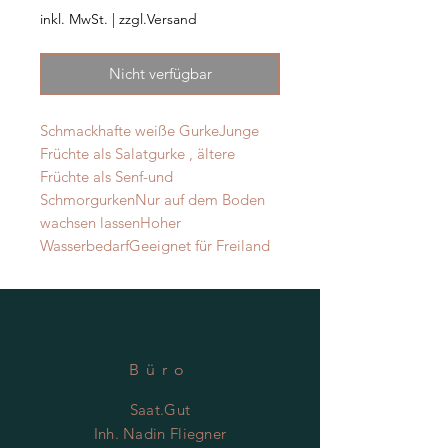
inkl. MwSt.
|
zzgl.Versand
Nicht verfügbar
Schmackhafte weiße GurkeJunge 
Früchte als Salatgurke , ältere 
Früchte als Senf-und 
SchmorgurkenNur auf dem Boden 
wachsen lassenHoher 
WasserbedarfGeeignet für Freiland 
Büro
Saat.Gut
Inh. Nadin Fliegner