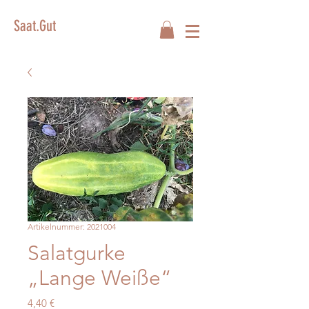
Saat.Gut
Artikelnummer: 2021004
Salatgurke
„Lange Weiße“
Preis
4,40 €