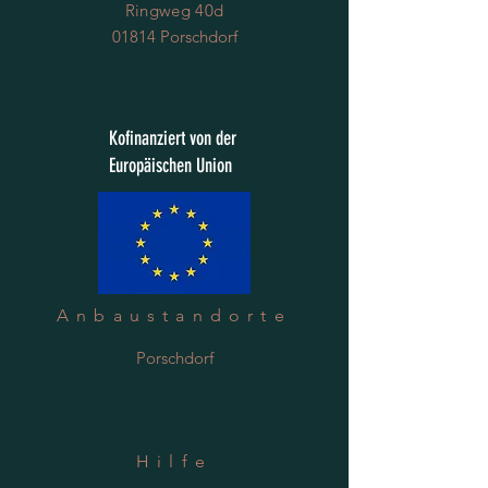
Ringweg 40d
01814 Porschdorf
Kofinanziert von der
Europäischen Union
Anbaustandorte
Porschdorf
Hilfe