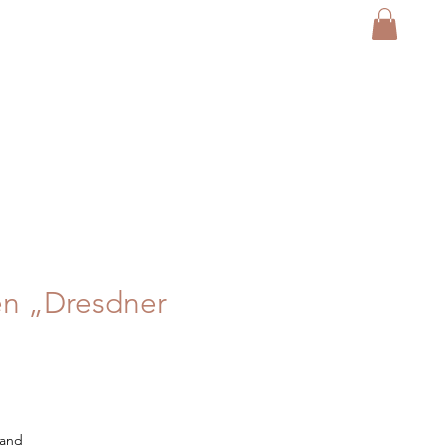
en „Dresdner
sand