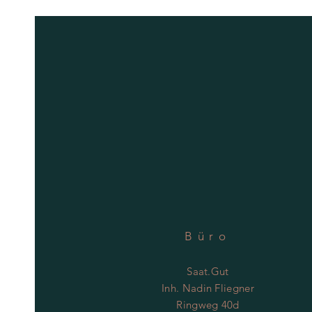
Büro
Saat.Gut
Inh. Nadin Fliegner
Ringweg 40d