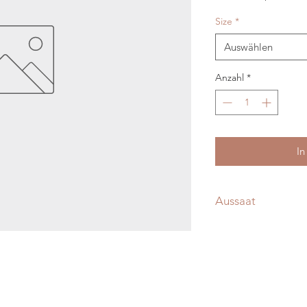
Size
*
Auswählen
Anzahl
*
In
Aussaat
Aussaat ab März ins