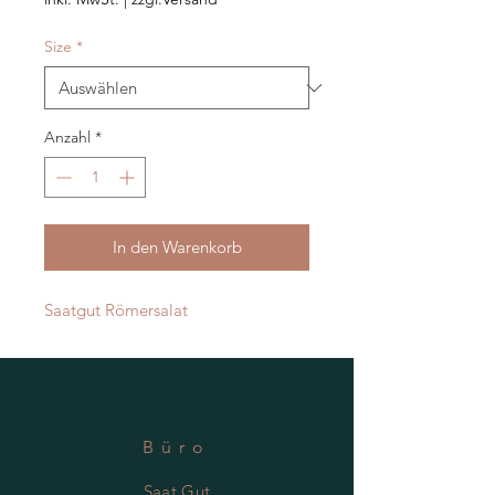
Size
*
Anzahl
*
In den Warenkorb
Saatgut Römersalat
Büro
Saat.Gut