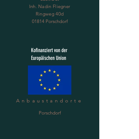
Inh. Nadin Fliegner
Ringweg 40d
01814 Porschdorf
Kofinanziert von der
Europäischen Union
Anbaustandorte
Porschdorf