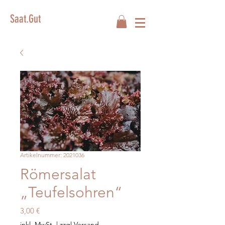
Saat.Gut
Artikelnummer: 2021036
Römersalat
„Teufelsohren“
Preis
3,00 €
inkl. MwSt.
|
zzgl.Versand