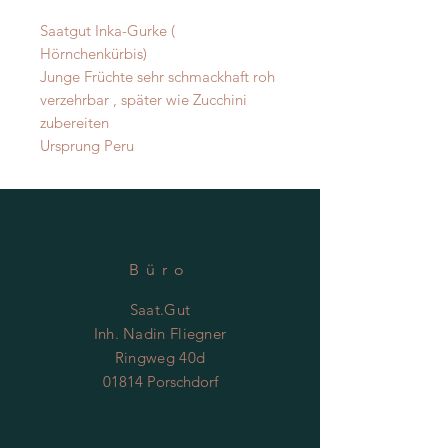
Saatgut Inka-Gurke ( 
Hörnchenkürbis)

Junge Früchte sehr schmackhaft roh 
verzehrbar , später wie Zucchini 
zubereiten 

Ursprung Peru
Büro
Saat.Gut
Inh. Nadin Fliegner
Ringweg 40d
01814 Porschdorf