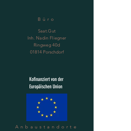
Büro
Saat.Gut
Inh. Nadin Fliegner
Ringweg 40d
01814 Porschdorf
Kofinanziert von der
Europäischen Union
Anbaustandorte