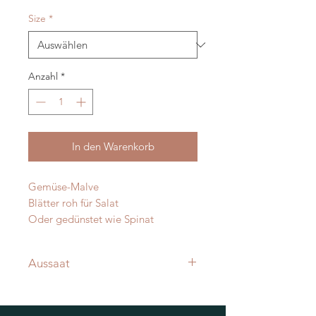
Size
*
Anzahl
*
In den Warenkorb
Gemüse-Malve
Blätter roh für Salat
Oder gedünstet wie Spinat
Aussaat
Ab April direkt ins Freiland