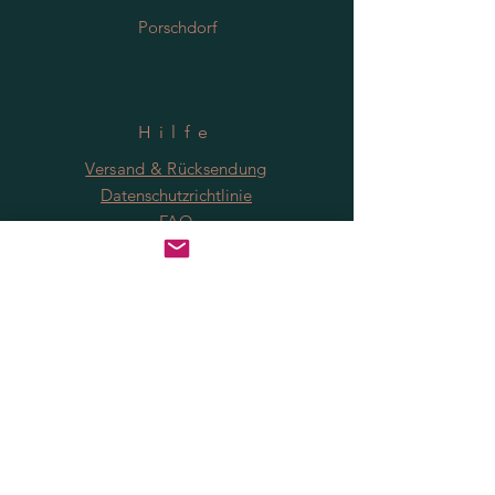
Porschdorf
Hilfe
Versand & Rücksendung
Datenschutzrichtlinie
FAQ
Anmeldung
Jetzt abonnieren