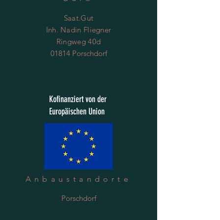
Saat.Gut
Inh. Nadin Fliegner
Ringweg 40d
01814 Porschdorf
Kofinanziert von der
Europäischen Union
Anbaustandorte
Porschdorf