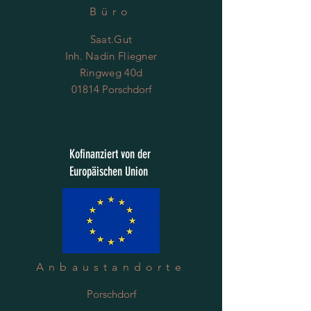
Büro
Saat.Gut
Inh. Nadin Fliegner
Ringweg 40d
01814 Porschdorf
Kofinanziert von der
Europäischen Union
Anbaustandorte
Porschdorf