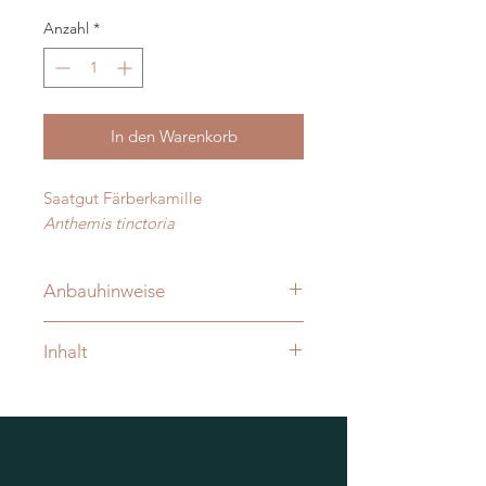
Anzahl
*
In den Warenkorb
Saatgut Färberkamille
Anthemis tinctoria
Anbauhinweise
Auussaat ab März direkt ins Freiland
Inhalt
Inhalt reicht für ca. 30 Pflanzen