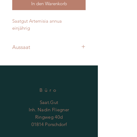
In den Warenkorb
Saatgut Artemisia annua
einjährig
Aussaat
Aussaat direkt ins Freiland (
Lichtkeimer) ab Oktober/März
Büro
Saat.Gut
Inh. Nadin Fliegner
Ringweg 40d
01814 Porschdorf